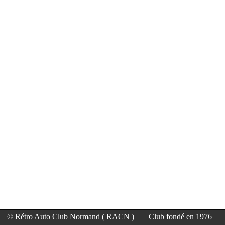
© Rétro Auto Club Normand ( RACN )
Club fondé en 1976